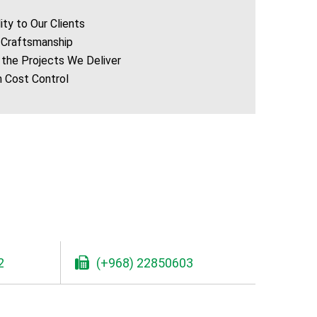
ity to Our Clients
d Craftsmanship
 the Projects We Deliver
n Cost Control
2
(+968) 22850603